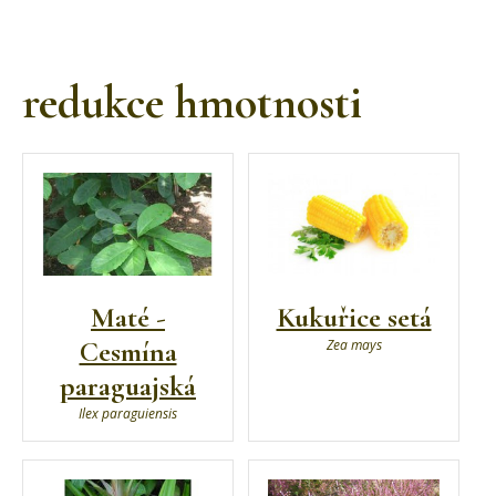
redukce hmotnosti
Maté -
Kukuřice setá
Cesmína
Zea mays
paraguajská
Ilex paraguiensis