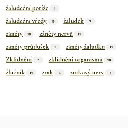
žaludeční potíže
1
žaludeční vředy
žaludek
15
7
záněty
záněty nervů
19
11
záněty průdušek
záněty žaludku
9
11
Zklidnění
zklidnění organismu
2
10
žlučník
zrak
zrakový nerv
11
6
7