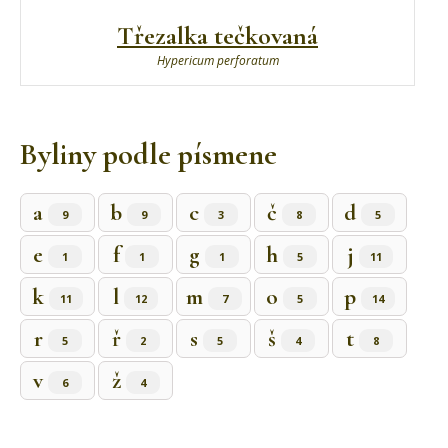
Třezalka tečkovaná
Hypericum perforatum
Byliny podle písmene
a
b
c
č
d
9
9
3
8
5
e
f
g
h
j
1
1
1
5
11
k
l
m
o
p
11
12
7
5
14
r
ř
s
š
t
5
2
5
4
8
v
ž
6
4