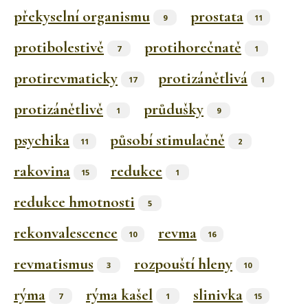
překyselní organismu
prostata
9
11
protibolestivě
protihorečnatě
7
1
protirevmaticky
protizánětlivá
17
1
protizánětlivě
průdušky
1
9
psychika
působí stimulačně
11
2
rakovina
redukce
15
1
redukce hmotnosti
5
rekonvalescence
revma
10
16
revmatismus
rozpouští hleny
3
10
rýma
rýma kašel
slinivka
7
1
15