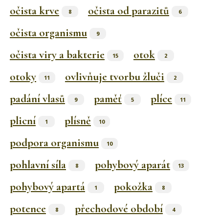
očista krve
očista od parazitů
8
6
očista organismu
9
očista viry a bakterie
otok
15
2
otoky
ovlivňuje tvorbu žluči
11
2
padání vlasů
paměť
plíce
9
5
11
plicní
plísně
1
10
podpora organismu
10
pohlavní síla
pohybový aparát
8
13
pohybový apartá
pokožka
1
8
potence
přechodové období
8
4