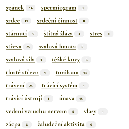
spánek
spermiogram
14
3
srdce
srdeční činnost
11
8
stárnutí
štítná žláza
stres
9
4
8
střeva
svalová hmota
25
5
svalová síla
těžké kovy
1
6
tlusté střevo
tonikum
1
13
trávení
trávící systém
25
1
trávící ústrojí
únava
1
15
vedení vzruchu nervem
vlasy
5
1
zácpa
žaludeční aktivita
8
9