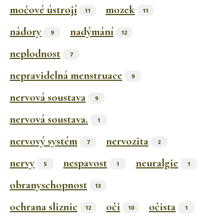
močové ústrojí
mozek
11
11
nádory
nadýmání
9
12
neplodnost
7
nepravidelná menstruace
9
nervová soustava
9
nervová soustava.
1
nervový systém
nervozita
7
2
nervy
nespavost
neuralgie
5
1
1
obranyschopnost
13
ochrana sliznic
oči
očista
12
10
1