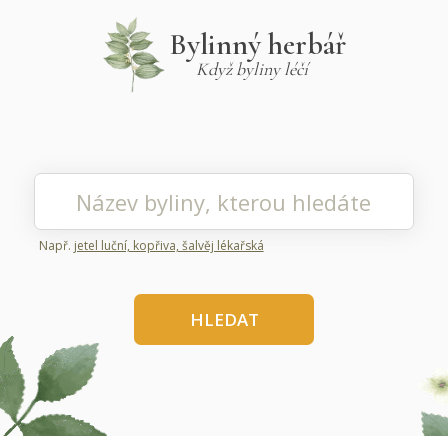
Bylinný herbář
Když byliny léčí
Např.
jetel luční, kopřiva, šalvěj lékařská
HLEDAT