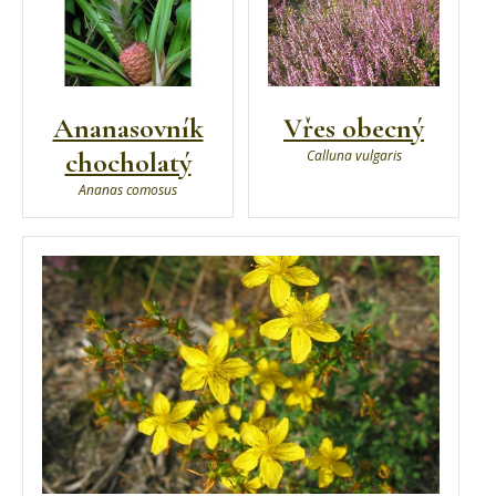
Ananasovník
Vřes obecný
chocholatý
Calluna vulgaris
Ananas comosus