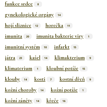
funkce srdce
8
gynekologické orgány
14
hojí sliznice
horečka
12
11
imunita
imunita bakterie viry
20
1
imunitní systém
infarkt
10
15
játra
kašel
klimakterium
23
14
9
klimaterium
kloubní potíže
1
15
klouby
kosti
kostní dřeň
14
7
9
kožní choroby
kožní potíže
14
1
kožní záněty
křeče
14
16