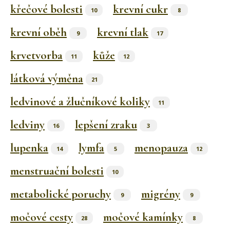
křečové bolesti
krevní cukr
10
8
krevní oběh
krevní tlak
9
17
krvetvorba
kůže
11
12
látková výměna
21
ledvinové a žlučníkové koliky
11
ledviny
lepšení zraku
16
3
lupenka
lymfa
menopauza
14
5
12
menstruační bolesti
10
metabolické poruchy
migrény
9
9
močové cesty
močové kamínky
28
8