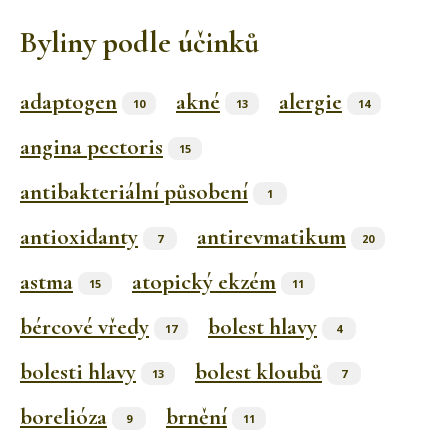
Byliny podle účinků
adaptogen
akné
alergie
10
13
14
angina pectoris
15
antibakteriální působení
1
antioxidanty
antirevmatikum
7
20
astma
atopický ekzém
15
11
bércové vředy
bolest hlavy
17
4
bolesti hlavy
bolest kloubů
13
7
borelióza
brnění
9
11