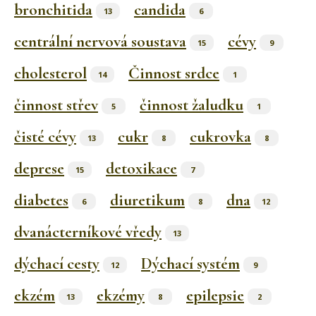
bronchitida
candida
13
6
centrální nervová soustava
cévy
15
9
cholesterol
Činnost srdce
14
1
činnost střev
činnost žaludku
5
1
čisté cévy
cukr
cukrovka
13
8
8
deprese
detoxikace
15
7
diabetes
diuretikum
dna
6
8
12
dvanácterníkové vředy
13
dýchací cesty
Dýchací systém
12
9
ekzém
ekzémy
epilepsie
13
8
2