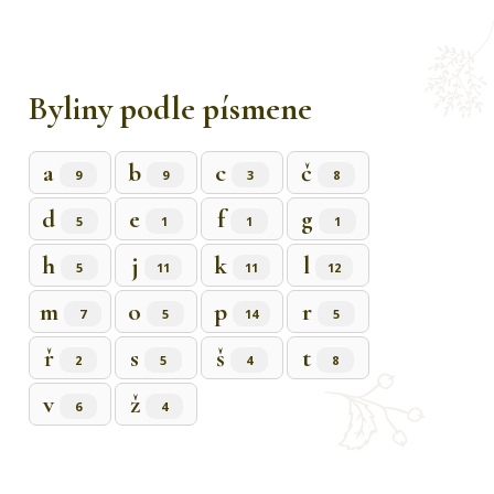
Byliny podle písmene
a
b
c
č
9
9
3
8
d
e
f
g
5
1
1
1
h
j
k
l
5
11
11
12
m
o
p
r
7
5
14
5
ř
s
š
t
2
5
4
8
v
ž
6
4