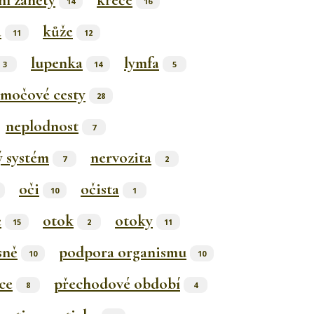
ní záněty
křeče
14
16
a
kůže
11
12
lupenka
lymfa
3
14
5
močové cesty
28
neplodnost
7
ý systém
nervozita
7
2
oči
očista
10
1
e
otok
otoky
15
2
11
sně
podpora organismu
10
10
ce
přechodové období
8
4