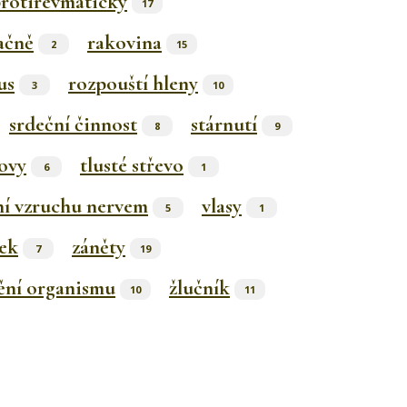
rotirevmaticky
17
ačně
rakovina
2
15
us
rozpouští hleny
3
10
srdeční činnost
stárnutí
8
9
ovy
tlusté střevo
6
1
ní vzruchu nervem
vlasy
5
1
ek
záněty
7
19
ění organismu
žlučník
10
11