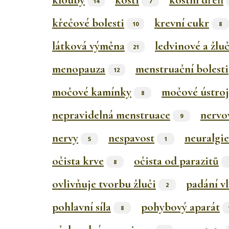
klouby
kosti
kostní dřeň
14
7
křečové bolesti
krevní cukr
10
8
látková výměna
ledvinové a žlu
21
menopauza
menstruační bolesti
12
močové kamínky
močové ústroj
8
nepravidelná menstruace
nervo
9
nervy
nespavost
neuralgie
5
1
očista krve
očista od parazitů
8
ovlivňuje tvorbu žluči
padání v
2
pohlavní síla
pohybový aparát
8