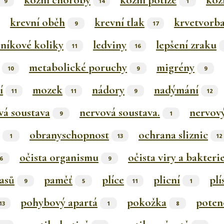
kožní choroby
kožní potíže
kož
9
14
1
krevní oběh
krevní tlak
krvetvorb
9
17
čníkové koliky
ledviny
lepšení zraku
11
16
metabolické poruchy
migrény
10
9
9
í
mozek
nádory
nadýmání
11
11
9
12
vá soustava
nervová soustava.
nervov
9
1
obranyschopnost
ochrana sliznic
1
13
12
očista organismu
očista viry a bakteri
6
9
lasů
paměť
plíce
plicní
plí
9
5
11
1
pohybový apartá
pokožka
poten
13
1
8