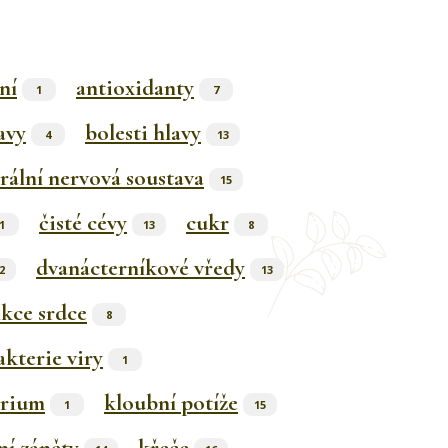
ní
antioxidanty
1
7
avy
bolesti hlavy
4
13
rální nervová soustava
15
čisté cévy
cukr
1
13
8
dvanácterníkové vředy
2
13
kce srdce
8
kterie viry
1
erium
kloubní potíže
1
15