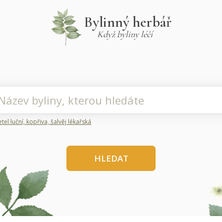
Bylinný herbář
Když byliny léčí
etel luční, kopřiva, šalvěj lékařská
HLEDAT