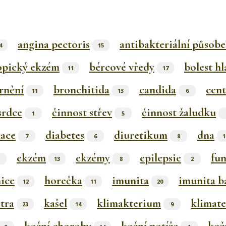
angina pectoris
antibakteriální působe
4
15
opický ekzém
bércové vředy
bolest hl
11
17
rnění
bronchitida
candida
cent
11
13
6
srdce
činnost střev
činnost žaludku
1
5
kace
diabetes
diuretikum
dna
7
6
8
1
ekzém
ekzémy
epilepsie
fun
13
8
2
nice
horečka
imunita
imunita ba
12
11
20
átra
kašel
klimakterium
klimat
23
14
9