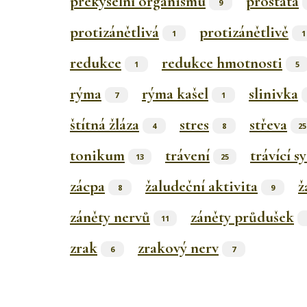
překyselní organismu
prostata
9
protizánětlivá
protizánětlivě
1
1
redukce
redukce hmotnosti
1
5
rýma
rýma kašel
slinivka
7
1
štítná žláza
stres
střeva
4
8
25
tonikum
trávení
trávící s
13
25
zácpa
žaludeční aktivita
ž
8
9
záněty nervů
záněty průdušek
11
zrak
zrakový nerv
6
7