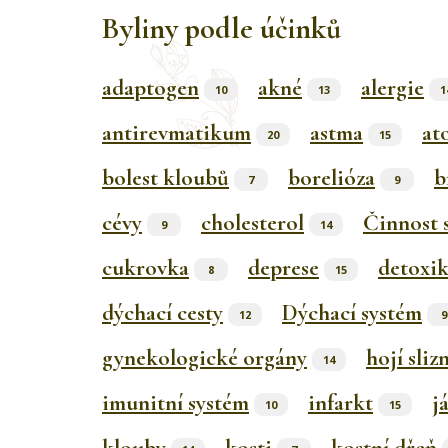
Byliny podle účinků
adaptogen
akné
alergie
10
13
1
antirevmatikum
astma
at
20
15
bolest kloubů
borelióza
b
7
9
cévy
cholesterol
Činnost 
9
14
cukrovka
deprese
detoxi
8
15
dýchací cesty
Dýchací systém
12
9
gynekologické orgány
hojí sliz
14
imunitní systém
infarkt
j
10
15