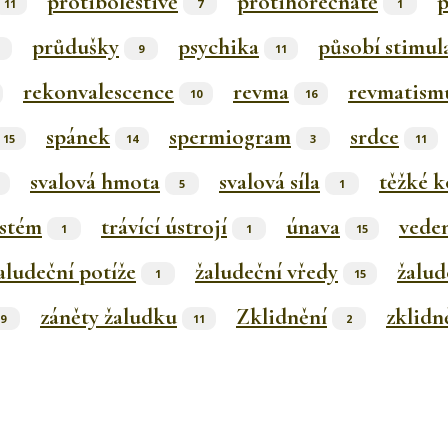
protibolestivě
protihorečnatě
p
11
7
1
průdušky
psychika
působí stimul
9
11
rekonvalescence
revma
revmatism
10
16
spánek
spermiogram
srdce
15
14
3
11
svalová hmota
svalová síla
těžké k
5
1
ystém
trávící ústrojí
únava
vede
1
1
15
aludeční potíže
žaludeční vředy
žalud
1
15
záněty žaludku
Zklidnění
zklidn
9
11
2