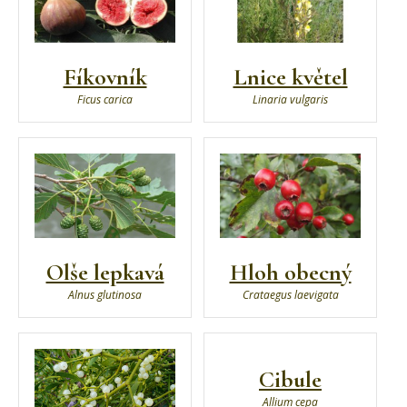
Fíkovník
Lnice květel
Ficus carica
Linaria vulgaris
Olše lepkavá
Hloh obecný
Alnus glutinosa
Crataegus laevigata
Cibule
Allium cepa