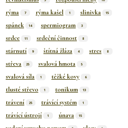
rýma
rýma kašel
slinivka
7
1
15
spánek
spermiogram
14
3
srdce
srdeční činnost
11
8
stárnutí
štítná žláza
stres
9
4
8
střeva
svalová hmota
25
5
svalová síla
těžké kovy
1
6
tlusté střevo
tonikum
1
13
trávení
trávící systém
25
1
trávící ústrojí
únava
1
15