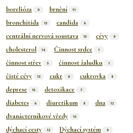
borelióza
brnění
9
11
bronchitida
candida
13
6
centrální nervová soustava
cévy
15
9
cholesterol
Činnost srdce
14
1
činnost střev
činnost žaludku
5
1
čisté cévy
cukr
cukrovka
13
8
8
deprese
detoxikace
15
7
diabetes
diuretikum
dna
6
8
12
dvanácterníkové vředy
13
dýchací cesty
Dýchací systém
12
9