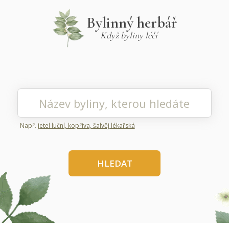
Bylinný herbář
Když byliny léčí
Např.
jetel luční, kopřiva, šalvěj lékařská
HLEDAT