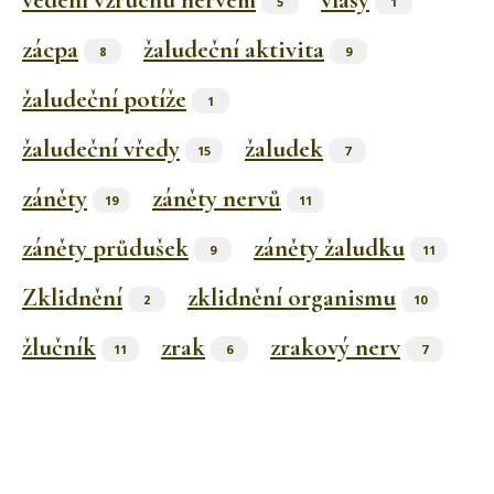
vedení vzruchu nervem
vlasy
5
1
zácpa
žaludeční aktivita
8
9
žaludeční potíže
1
žaludeční vředy
žaludek
15
7
záněty
záněty nervů
19
11
záněty průdušek
záněty žaludku
9
11
Zklidnění
zklidnění organismu
2
10
žlučník
zrak
zrakový nerv
11
6
7