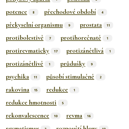
potence
přechodové období
8
4
překyselní organismu
prostata
9
11
protibolestivě
protihorečnatě
7
1
protirevmaticky
protizánětlivá
17
1
protizánětlivě
průdušky
1
9
psychika
působí stimulačně
11
2
rakovina
redukce
15
1
redukce hmotnosti
5
rekonvalescence
revma
10
16
revmatismus
rozpouští hleny
3
10