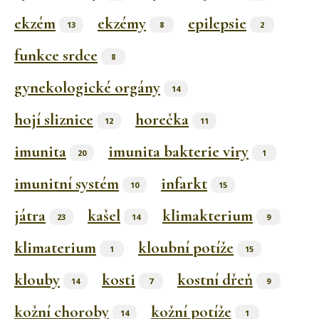
ekzém
ekzémy
epilepsie
13
8
2
funkce srdce
8
gynekologické orgány
14
hojí sliznice
horečka
12
11
imunita
imunita bakterie viry
20
1
imunitní systém
infarkt
10
15
játra
kašel
klimakterium
23
14
9
klimaterium
kloubní potíže
1
15
klouby
kosti
kostní dřeň
14
7
9
kožní choroby
kožní potíže
14
1