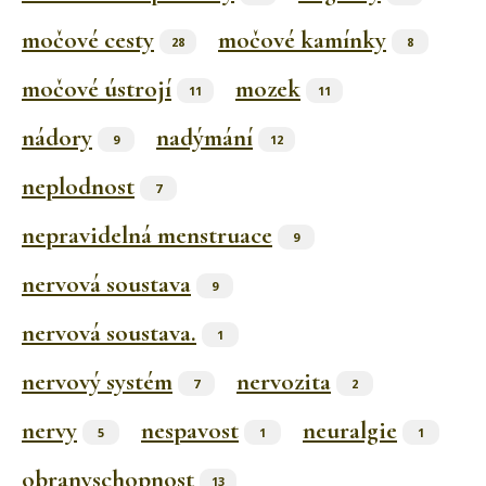
močové cesty
močové kamínky
28
8
močové ústrojí
mozek
11
11
nádory
nadýmání
9
12
neplodnost
7
nepravidelná menstruace
9
nervová soustava
9
nervová soustava.
1
nervový systém
nervozita
7
2
nervy
nespavost
neuralgie
5
1
1
obranyschopnost
13