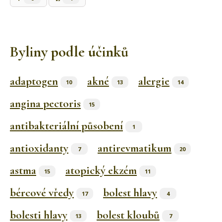
Byliny podle účinků
adaptogen
akné
alergie
10
13
14
angina pectoris
15
antibakteriální působení
1
antioxidanty
antirevmatikum
7
20
astma
atopický ekzém
15
11
bércové vředy
bolest hlavy
17
4
bolesti hlavy
bolest kloubů
13
7