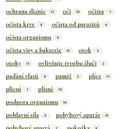
ochrana sliznic
oči
očista
12
10
1
očista krve
očista od parazitů
8
6
očista organismu
9
očista viry a bakterie
otok
15
2
otoky
ovlivňuje tvorbu žluči
11
2
padání vlasů
paměť
plíce
9
5
11
plicní
plísně
1
10
podpora organismu
10
pohlavní síla
pohybový aparát
8
13
pohybový apartá
pokožka
1
8