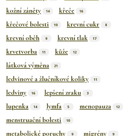
kožní záněty
křeče
14
16
křečové bolesti
krevní cukr
10
8
krevní oběh
krevní tlak
9
17
krvetvorba
kůže
11
12
látková výměna
21
ledvinové a žlučníkové koliky
11
ledviny
lepšení zraku
16
3
lupenka
lymfa
menopauza
14
5
12
menstruační bolesti
10
metabolické poruchy
migrény
9
9