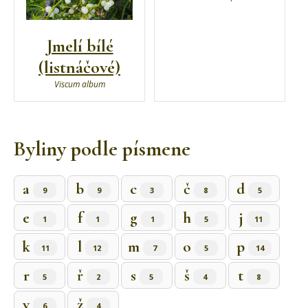
Jmelí bílé
(listnáčové)
Viscum album
Byliny podle písmene
a
b
c
č
d
9
9
3
8
5
e
f
g
h
j
1
1
1
5
11
k
l
m
o
p
11
12
7
5
14
r
ř
s
š
t
5
2
5
4
8
v
ž
6
4