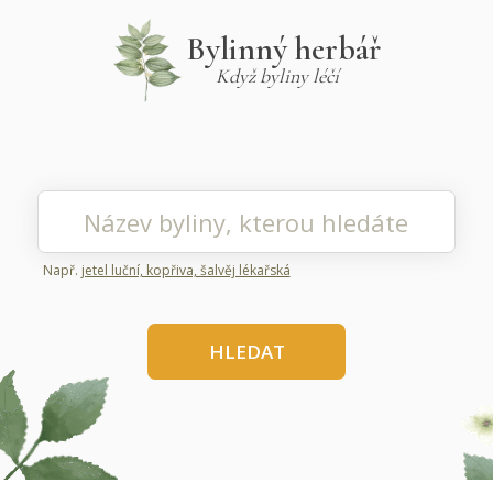
Bylinný herbář
Když byliny léčí
Např.
jetel luční, kopřiva, šalvěj lékařská
HLEDAT