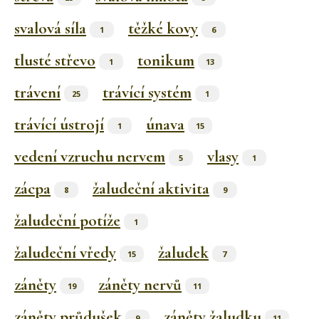
svalová síla
těžké kovy
1
6
tlusté střevo
tonikum
1
13
trávení
trávící systém
25
1
trávící ústrojí
únava
1
15
vedení vzruchu nervem
vlasy
5
1
zácpa
žaludeční aktivita
8
9
žaludeční potíže
1
žaludeční vředy
žaludek
15
7
záněty
záněty nervů
19
11
záněty průdušek
záněty žaludku
9
11