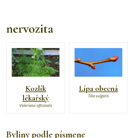
nervozita
Kozlík
Lípa obecná
lékařský
Tilia vulgaris
Valeriana officinalis
Byliny podle písmene