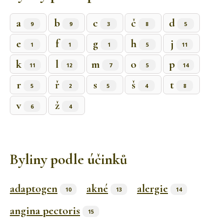
a
b
c
č
d
9
9
3
8
5
e
f
g
h
j
1
1
1
5
11
k
l
m
o
p
11
12
7
5
14
r
ř
s
š
t
5
2
5
4
8
v
ž
6
4
Byliny podle účinků
adaptogen
akné
alergie
10
13
14
angina pectoris
15