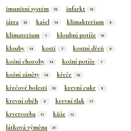
imunitní systém
infarkt
10
15
játra
kašel
klimakterium
23
14
9
klimaterium
kloubní potíže
1
15
klouby
kosti
kostní dřeň
14
7
9
kožní choroby
kožní potíže
14
1
kožní záněty
křeče
14
16
křečové bolesti
krevní cukr
10
8
krevní oběh
krevní tlak
9
17
krvetvorba
kůže
11
12
látková výměna
21