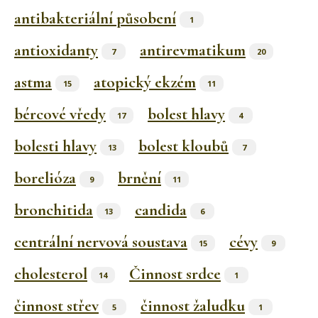
antibakteriální působení
1
antioxidanty
antirevmatikum
7
20
astma
atopický ekzém
15
11
bércové vředy
bolest hlavy
17
4
bolesti hlavy
bolest kloubů
13
7
borelióza
brnění
9
11
bronchitida
candida
13
6
centrální nervová soustava
cévy
15
9
cholesterol
Činnost srdce
14
1
činnost střev
činnost žaludku
5
1