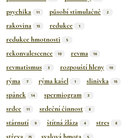
psychika
působí stimulačně
11
2
rakovina
redukce
15
1
redukce hmotnosti
5
rekonvalescence
revma
10
16
revmatismus
rozpouští hleny
3
10
rýma
rýma kašel
slinivka
7
1
15
spánek
spermiogram
14
3
srdce
srdeční činnost
11
8
stárnutí
štítná žláza
stres
9
4
8
střeva
svalová hmota
25
5