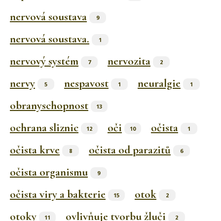
nervová soustava
9
nervová soustava.
1
nervový systém
nervozita
7
2
nervy
nespavost
neuralgie
5
1
1
obranyschopnost
13
ochrana sliznic
oči
očista
12
10
1
očista krve
očista od parazitů
8
6
očista organismu
9
očista viry a bakterie
otok
15
2
otoky
ovlivňuje tvorbu žluči
11
2