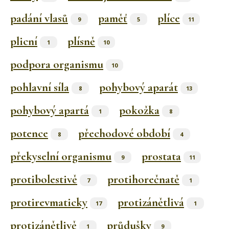
padání vlasů
paměť
plíce
9
5
11
plicní
plísně
1
10
podpora organismu
10
pohlavní síla
pohybový aparát
8
13
pohybový apartá
pokožka
1
8
potence
přechodové období
8
4
překyselní organismu
prostata
9
11
protibolestivě
protihorečnatě
7
1
protirevmaticky
protizánětlivá
17
1
protizánětlivě
průdušky
1
9