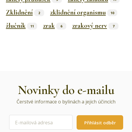
Zklidnění
zklidnění organismu
2
10
žlučník
zrak
zrakový nerv
11
6
7
Novinky do e-mailu
Čerstvé informace o bylinách a jejich účincích
Přihlásit odběr