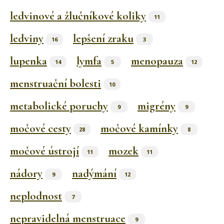
ledvinové a žlučníkové koliky
11
ledviny
lepšení zraku
16
3
lupenka
lymfa
menopauza
14
5
12
menstruační bolesti
10
metabolické poruchy
migrény
9
9
močové cesty
močové kamínky
28
8
močové ústrojí
mozek
11
11
nádory
nadýmání
9
12
neplodnost
7
nepravidelná menstruace
9