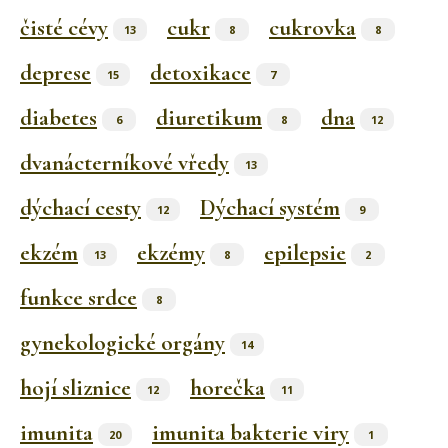
čisté cévy
cukr
cukrovka
13
8
8
deprese
detoxikace
15
7
diabetes
diuretikum
dna
6
8
12
dvanácterníkové vředy
13
dýchací cesty
Dýchací systém
12
9
ekzém
ekzémy
epilepsie
13
8
2
funkce srdce
8
gynekologické orgány
14
hojí sliznice
horečka
12
11
imunita
imunita bakterie viry
20
1