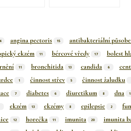
angina pectoris
antibakteriální působe
4
15
opický ekzém
bércové vředy
bolest hl
11
17
rnění
bronchitida
candida
cent
11
13
6
srdce
činnost střev
činnost žaludku
1
5
kace
diabetes
diuretikum
dna
7
6
8
1
ekzém
ekzémy
epilepsie
fun
13
8
2
nice
horečka
imunita
imunita ba
12
11
20