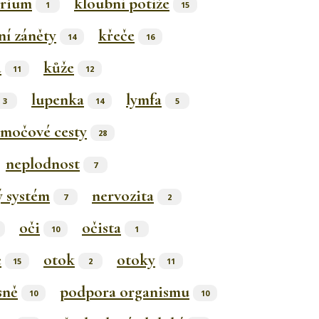
erium
kloubní potíže
1
15
ní záněty
křeče
14
16
a
kůže
11
12
lupenka
lymfa
3
14
5
močové cesty
28
neplodnost
7
ý systém
nervozita
7
2
oči
očista
10
1
e
otok
otoky
15
2
11
sně
podpora organismu
10
10