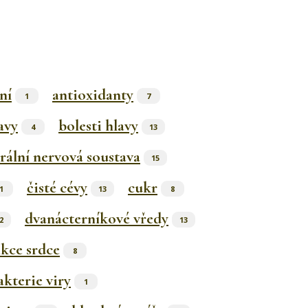
ní
antioxidanty
1
7
avy
bolesti hlavy
4
13
rální nervová soustava
15
čisté cévy
cukr
1
13
8
dvanácterníkové vředy
2
13
kce srdce
8
kterie viry
1