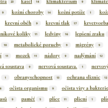
átra
kašel
klimakterium
klimat
23
14
9
kožní choroby
kožní potíže
kož
9
14
1
krevní oběh
krevní tlak
krvetvorb
9
17
čníkové koliky
ledviny
lepšení zraku
11
16
metabolické poruchy
migrény
10
9
9
í
mozek
nádory
nadýmání
11
11
9
12
vá soustava
nervová soustava.
nervov
9
1
obranyschopnost
ochrana sliznic
1
13
12
očista organismu
očista viry a bakteri
6
9
lasů
paměť
plíce
plicní
plí
9
5
11
1