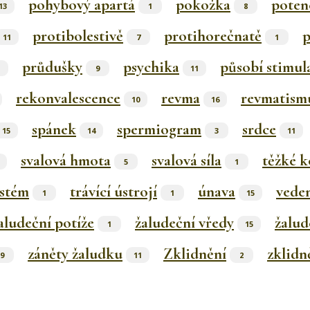
pohybový apartá
pokožka
poten
13
1
8
protibolestivě
protihorečnatě
p
11
7
1
průdušky
psychika
působí stimul
9
11
rekonvalescence
revma
revmatism
10
16
spánek
spermiogram
srdce
15
14
3
11
svalová hmota
svalová síla
těžké k
5
1
ystém
trávící ústrojí
únava
vede
1
1
15
aludeční potíže
žaludeční vředy
žalud
1
15
záněty žaludku
Zklidnění
zklidn
9
11
2