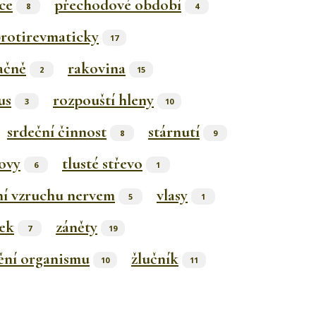
ce
přechodové období
8
4
rotirevmaticky
17
ačně
rakovina
2
15
us
rozpouští hleny
3
10
srdeční činnost
stárnutí
8
9
ovy
tlusté střevo
6
1
ní vzruchu nervem
vlasy
5
1
ek
záněty
7
19
ění organismu
žlučník
10
11