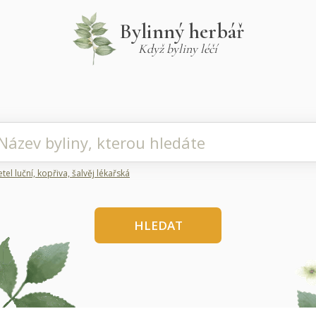
Bylinný herbář
Když byliny léčí
etel luční, kopřiva, šalvěj lékařská
HLEDAT