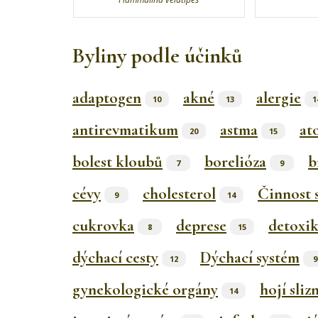
Byliny podle účinků
adaptogen
akné
alergie
10
13
1
antirevmatikum
astma
at
20
15
bolest kloubů
borelióza
b
7
9
cévy
cholesterol
Činnost 
9
14
cukrovka
deprese
detoxi
8
15
dýchací cesty
Dýchací systém
12
9
gynekologické orgány
hojí sliz
14