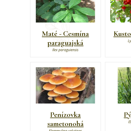
Maté - Cesmína
Kusto
paraguajská
L
Ilex paraguiensis
Penízovka
Pý
sametonohá
E
Flammulina velutipes