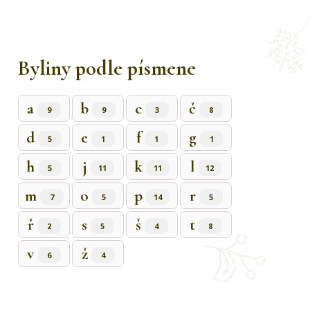
Byliny podle písmene
a
b
c
č
9
9
3
8
d
e
f
g
5
1
1
1
h
j
k
l
5
11
11
12
m
o
p
r
7
5
14
5
ř
s
š
t
2
5
4
8
v
ž
6
4