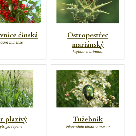
vnice čínská
Ostropestřec
mariánský
ycium chinense
Silybum marianum
r plazivý
Tužebník
lytrigia repens
Filipendula ulmaria maxim