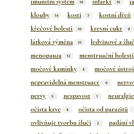
imunitní systém
infarkt
j
10
15
klouby
kosti
kostní dřeň
14
7
křečové bolesti
krevní cukr
10
8
látková výměna
ledvinové a žlu
21
menopauza
menstruační bolesti
12
močové kamínky
močové ústroj
8
nepravidelná menstruace
nervo
9
nervy
nespavost
neuralgie
5
1
očista krve
očista od parazitů
8
ovlivňuje tvorbu žluči
padání v
2