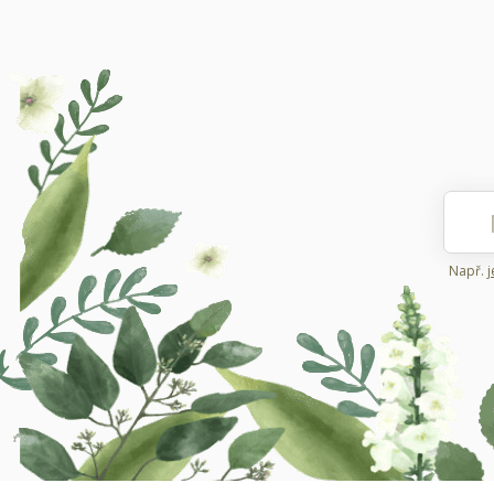
Např.
j