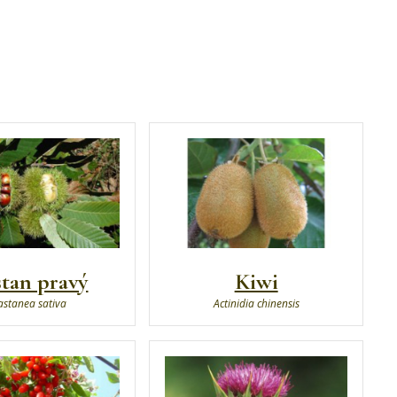
tan pravý
Kiwi
astanea sativa
Actinidia chinensis