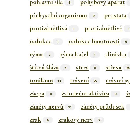
pohlavní síla
pohybový aparát
8
překyselní organismu
prostata
9
protizánětlivá
protizánětlivě
1
1
redukce
redukce hmotnosti
1
5
rýma
rýma kašel
slinivka
7
1
štítná žláza
stres
střeva
4
8
25
tonikum
trávení
trávící s
13
25
zácpa
žaludeční aktivita
ž
8
9
záněty nervů
záněty průdušek
11
zrak
zrakový nerv
6
7