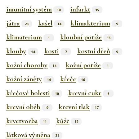
imunitní systém
infarkt
10
15
játra
kašel
klimakterium
23
14
9
klimaterium
kloubní potíže
1
15
klouby
kosti
kostní dřeň
14
7
9
kožní choroby
kožní potíže
14
1
kožní záněty
křeče
14
16
křečové bolesti
krevní cukr
10
8
krevní oběh
krevní tlak
9
17
krvetvorba
kůže
11
12
látková výměna
21