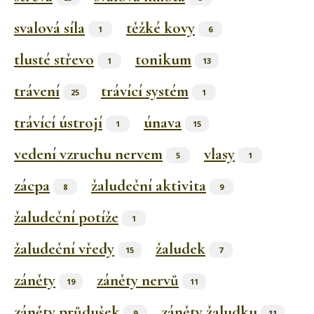
svalová síla
těžké kovy
1
6
tlusté střevo
tonikum
1
13
trávení
trávící systém
25
1
trávící ústrojí
únava
1
15
vedení vzruchu nervem
vlasy
5
1
zácpa
žaludeční aktivita
8
9
žaludeční potíže
1
žaludeční vředy
žaludek
15
7
záněty
záněty nervů
19
11
záněty průdušek
záněty žaludku
9
11