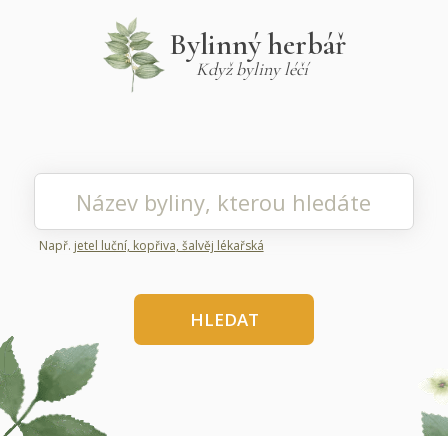
Bylinný herbář
Když byliny léčí
Např.
jetel luční, kopřiva, šalvěj lékařská
HLEDAT