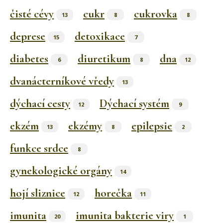
čisté cévy
cukr
cukrovka
13
8
8
deprese
detoxikace
15
7
diabetes
diuretikum
dna
6
8
12
dvanácterníkové vředy
13
dýchací cesty
Dýchací systém
12
9
ekzém
ekzémy
epilepsie
13
8
2
funkce srdce
8
gynekologické orgány
14
hojí sliznice
horečka
12
11
imunita
imunita bakterie viry
20
1