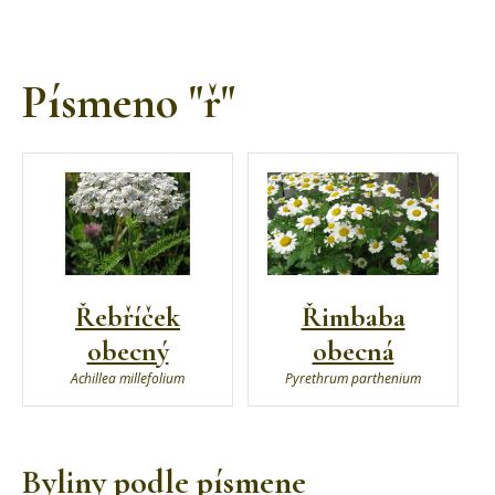
Písmeno "ř"
Řebříček
Řimbaba
obecný
obecná
Achillea millefolium
Pyrethrum parthenium
Byliny podle písmene