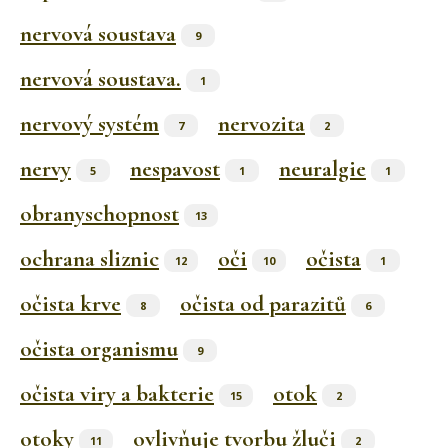
nervová soustava
9
nervová soustava.
1
nervový systém
nervozita
7
2
nervy
nespavost
neuralgie
5
1
1
obranyschopnost
13
ochrana sliznic
oči
očista
12
10
1
očista krve
očista od parazitů
8
6
očista organismu
9
očista viry a bakterie
otok
15
2
otoky
ovlivňuje tvorbu žluči
11
2