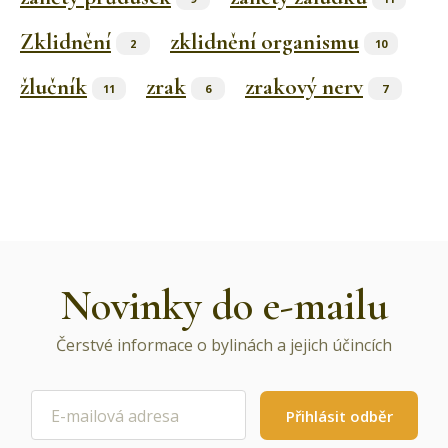
Zklidnění
zklidnění organismu
2
10
žlučník
zrak
zrakový nerv
11
6
7
Novinky do e-mailu
Čerstvé informace o bylinách a jejich účincích
Přihlásit odběr