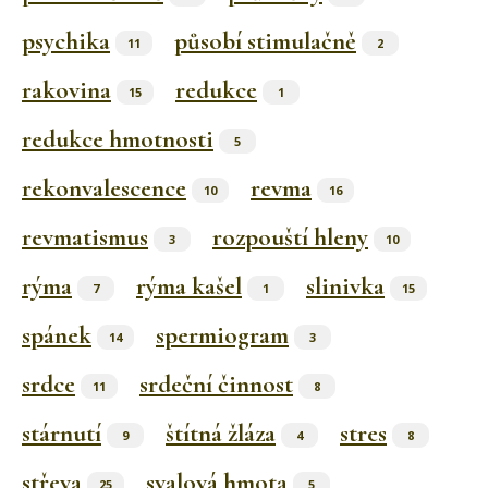
psychika
působí stimulačně
11
2
rakovina
redukce
15
1
redukce hmotnosti
5
rekonvalescence
revma
10
16
revmatismus
rozpouští hleny
3
10
rýma
rýma kašel
slinivka
7
1
15
spánek
spermiogram
14
3
srdce
srdeční činnost
11
8
stárnutí
štítná žláza
stres
9
4
8
střeva
svalová hmota
25
5