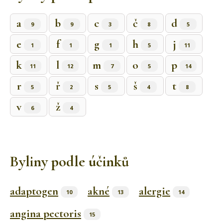
a
b
c
č
d
9
9
3
8
5
e
f
g
h
j
1
1
1
5
11
k
l
m
o
p
11
12
7
5
14
r
ř
s
š
t
5
2
5
4
8
v
ž
6
4
Byliny podle účinků
adaptogen
akné
alergie
10
13
14
angina pectoris
15