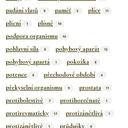
padání vlasů
paměť
plíce
9
5
11
plicní
plísně
1
10
podpora organismu
10
pohlavní síla
pohybový aparát
8
13
pohybový apartá
pokožka
1
8
potence
přechodové období
8
4
překyselní organismu
prostata
9
11
protibolestivě
protihorečnatě
7
1
protirevmaticky
protizánětlivá
17
1
protizánětlivě
průdušky
1
9