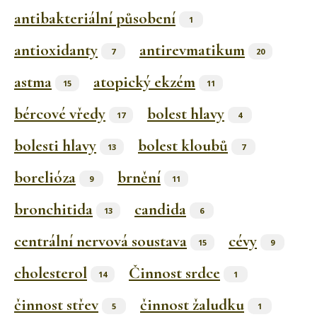
antibakteriální působení
1
antioxidanty
antirevmatikum
7
20
astma
atopický ekzém
15
11
bércové vředy
bolest hlavy
17
4
bolesti hlavy
bolest kloubů
13
7
borelióza
brnění
9
11
bronchitida
candida
13
6
centrální nervová soustava
cévy
15
9
cholesterol
Činnost srdce
14
1
činnost střev
činnost žaludku
5
1