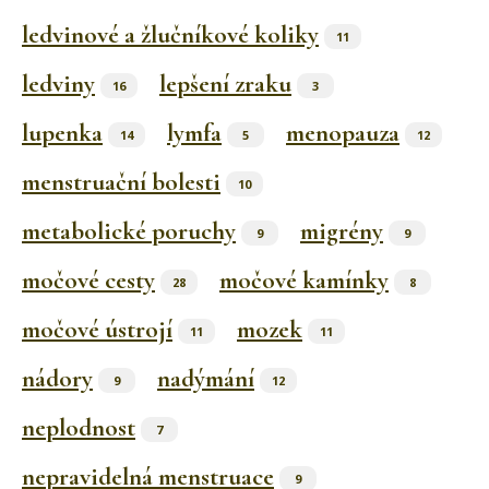
ledvinové a žlučníkové koliky
11
ledviny
lepšení zraku
16
3
lupenka
lymfa
menopauza
14
5
12
menstruační bolesti
10
metabolické poruchy
migrény
9
9
močové cesty
močové kamínky
28
8
močové ústrojí
mozek
11
11
nádory
nadýmání
9
12
neplodnost
7
nepravidelná menstruace
9