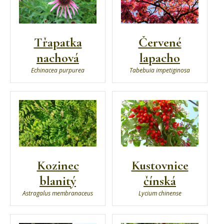
Třapatka
Červené
nachová
lapacho
Echinacea purpurea
Tabebuia impetiginosa
Kozinec
Kustovnice
blanitý
čínská
Astragalus membranaceus
Lycium chinense