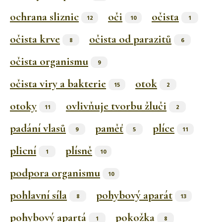
ochrana sliznic
oči
očista
12
10
1
očista krve
očista od parazitů
8
6
očista organismu
9
očista viry a bakterie
otok
15
2
otoky
ovlivňuje tvorbu žluči
11
2
padání vlasů
paměť
plíce
9
5
11
plicní
plísně
1
10
podpora organismu
10
pohlavní síla
pohybový aparát
8
13
pohybový apartá
pokožka
1
8