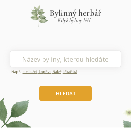
Bylinný herbář
Když byliny léčí
Např.
jetel luční, kopřiva, šalvěj lékařská
HLEDAT