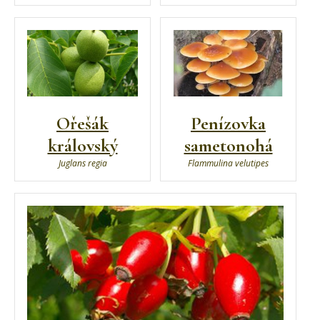
Ořešák
Penízovka
královský
sametonohá
Juglans regia
Flammulina velutipes