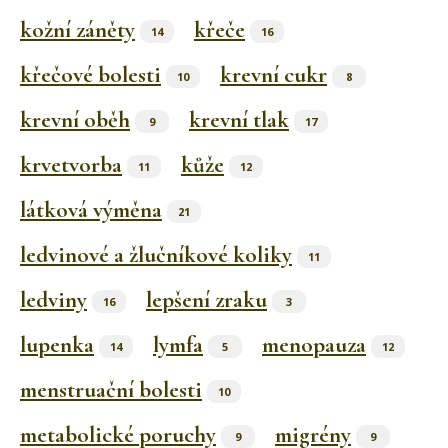
kožní záněty
křeče
14
16
křečové bolesti
krevní cukr
10
8
krevní oběh
krevní tlak
9
17
krvetvorba
kůže
11
12
látková výměna
21
ledvinové a žlučníkové koliky
11
ledviny
lepšení zraku
16
3
lupenka
lymfa
menopauza
14
5
12
menstruační bolesti
10
metabolické poruchy
migrény
9
9