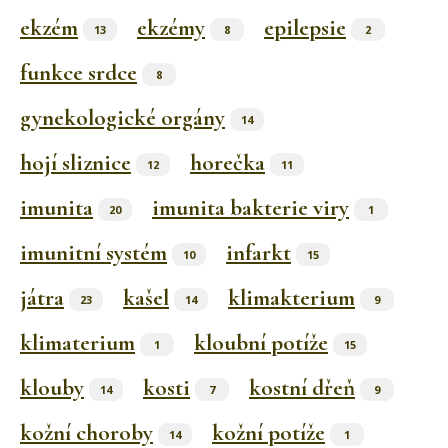
ekzém
ekzémy
epilepsie
13
8
2
funkce srdce
8
gynekologické orgány
14
hojí sliznice
horečka
12
11
imunita
imunita bakterie viry
20
1
imunitní systém
infarkt
10
15
játra
kašel
klimakterium
23
14
9
klimaterium
kloubní potíže
1
15
klouby
kosti
kostní dřeň
14
7
9
kožní choroby
kožní potíže
14
1