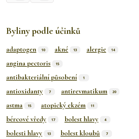
Byliny podle účinků
adaptogen
akné
alergie
10
13
14
angina pectoris
15
antibakteriální působení
1
antioxidanty
antirevmatikum
7
20
astma
atopický ekzém
15
11
bércové vředy
bolest hlavy
17
4
bolesti hlavy
bolest kloubů
13
7