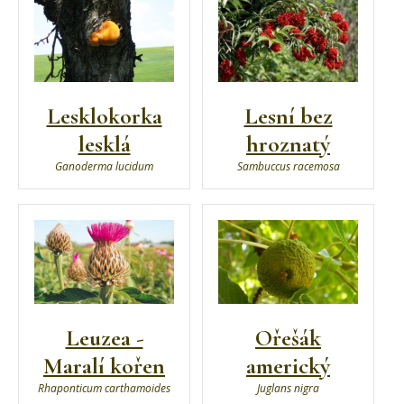
Lesklokorka
Lesní bez
lesklá
hroznatý
Ganoderma lucidum
Sambuccus racemosa
Leuzea -
Ořešák
Maralí kořen
americký
Rhaponticum carthamoides
Juglans nigra