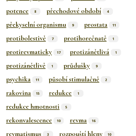
potence
přechodové období
8
4
překyselní organismu
prostata
9
11
protibolestivě
protihorečnatě
7
1
protirevmaticky
protizánětlivá
17
1
protizánětlivě
průdušky
1
9
psychika
působí stimulačně
11
2
rakovina
redukce
15
1
redukce hmotnosti
5
rekonvalescence
revma
10
16
revmatismus
rozpouští hleny
3
10