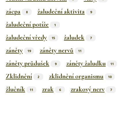
zácpa
žaludeční aktivita
8
9
žaludeční potíže
1
žaludeční vředy
žaludek
15
7
záněty
záněty nervů
19
11
záněty průdušek
záněty žaludku
9
11
Zklidnění
zklidnění organismu
2
10
žlučník
zrak
zrakový nerv
11
6
7