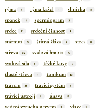
rýma
rýma kašel
slinivka
7
1
15
spánek
spermiogram
14
3
srdce
srdeční činnost
11
8
stárnutí
štítná žláza
stres
9
4
8
střeva
svalová hmota
25
5
svalová síla
těžké kovy
1
6
tlusté střevo
tonikum
1
13
trávení
trávící systém
25
1
trávící ústrojí
únava
1
15
vedení vzruchu nervem
vlasy
5
1