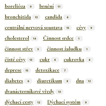
borelióza
brnění
9
11
bronchitida
candida
13
6
centrální nervová soustava
cévy
15
9
cholesterol
Činnost srdce
14
1
činnost střev
činnost žaludku
5
1
čisté cévy
cukr
cukrovka
13
8
8
deprese
detoxikace
15
7
diabetes
diuretikum
dna
6
8
12
dvanácterníkové vředy
13
dýchací cesty
Dýchací systém
12
9