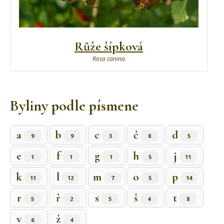
Růže šípková
Rosa canina
Byliny podle písmene
a
b
c
č
d
9
9
3
8
5
e
f
g
h
j
1
1
1
5
11
k
l
m
o
p
11
12
7
5
14
r
ř
s
š
t
5
2
5
4
8
v
ž
6
4