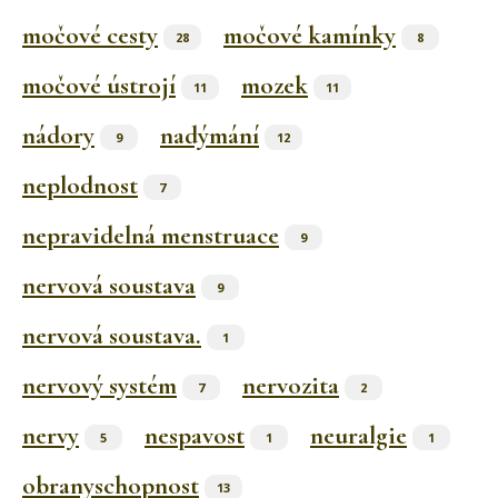
močové cesty
močové kamínky
28
8
močové ústrojí
mozek
11
11
nádory
nadýmání
9
12
neplodnost
7
nepravidelná menstruace
9
nervová soustava
9
nervová soustava.
1
nervový systém
nervozita
7
2
nervy
nespavost
neuralgie
5
1
1
obranyschopnost
13