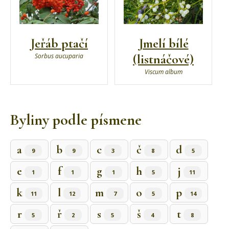
Jeřáb ptačí
Jmelí bílé
(listnáčové)
Sorbus aucuparia
Viscum album
Byliny podle písmene
a
b
c
č
d
9
9
3
8
5
e
f
g
h
j
1
1
1
5
11
k
l
m
o
p
11
12
7
5
14
r
ř
s
š
t
5
2
5
4
8