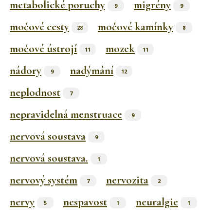
metabolické poruchy
migrény
9
9
močové cesty
močové kamínky
28
8
močové ústrojí
mozek
11
11
nádory
nadýmání
9
12
neplodnost
7
nepravidelná menstruace
9
nervová soustava
9
nervová soustava.
1
nervový systém
nervozita
7
2
nervy
nespavost
neuralgie
5
1
1