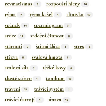
revmatismus
rozpouští hleny
3
10
rýma
rýma kašel
slinivka
7
1
15
spánek
spermiogram
14
3
srdce
srdeční činnost
11
8
stárnutí
štítná žláza
stres
9
4
8
střeva
svalová hmota
25
5
svalová síla
těžké kovy
1
6
tlusté střevo
tonikum
1
13
trávení
trávící systém
25
1
trávící ústrojí
únava
1
15