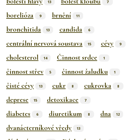
bolesti hlavy
bolest kloubů
13
7
borelióza
brnění
9
11
bronchitida
candida
13
6
centrální nervová soustava
cévy
15
9
cholesterol
Činnost srdce
14
1
činnost střev
činnost žaludku
5
1
čisté cévy
cukr
cukrovka
13
8
8
deprese
detoxikace
15
7
diabetes
diuretikum
dna
6
8
12
dvanácterníkové vředy
13