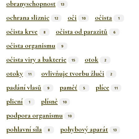
obranyschopnost
13
ochrana sliznic
oči
očista
12
10
1
očista krve
očista od parazitů
8
6
očista organismu
9
očista viry a bakterie
otok
15
2
otoky
ovlivňuje tvorbu žluči
11
2
padání vlasů
paměť
plíce
9
5
11
plicní
plísně
1
10
podpora organismu
10
pohlavní síla
pohybový aparát
8
13