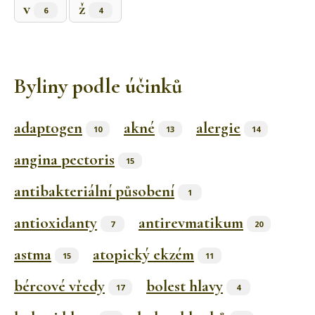
v
ž
6
4
Byliny podle účinků
adaptogen
akné
alergie
10
13
14
angina pectoris
15
antibakteriální působení
1
antioxidanty
antirevmatikum
7
20
astma
atopický ekzém
15
11
bércové vředy
bolest hlavy
17
4