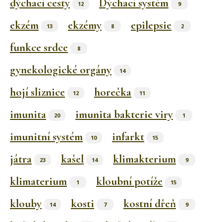
dýchací cesty
Dýchací systém
12
9
ekzém
ekzémy
epilepsie
13
8
2
funkce srdce
8
gynekologické orgány
14
hojí sliznice
horečka
12
11
imunita
imunita bakterie viry
20
1
imunitní systém
infarkt
10
15
játra
kašel
klimakterium
23
14
9
klimaterium
kloubní potíže
1
15
klouby
kosti
kostní dřeň
14
7
9