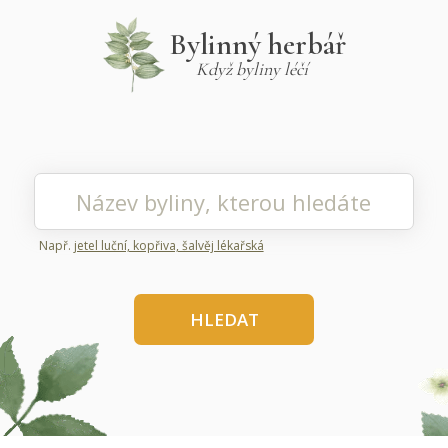
Bylinný herbář
Když byliny léčí
Např.
jetel luční, kopřiva, šalvěj lékařská
HLEDAT