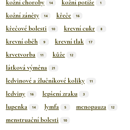
kožní choroby
kožní potíže
14
1
kožní záněty
křeče
14
16
křečové bolesti
krevní cukr
10
8
krevní oběh
krevní tlak
9
17
krvetvorba
kůže
11
12
látková výměna
21
ledvinové a žlučníkové koliky
11
ledviny
lepšení zraku
16
3
lupenka
lymfa
menopauza
14
5
12
menstruační bolesti
10