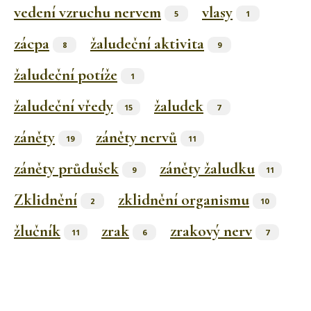
vedení vzruchu nervem
vlasy
5
1
zácpa
žaludeční aktivita
8
9
žaludeční potíže
1
žaludeční vředy
žaludek
15
7
záněty
záněty nervů
19
11
záněty průdušek
záněty žaludku
9
11
Zklidnění
zklidnění organismu
2
10
žlučník
zrak
zrakový nerv
11
6
7