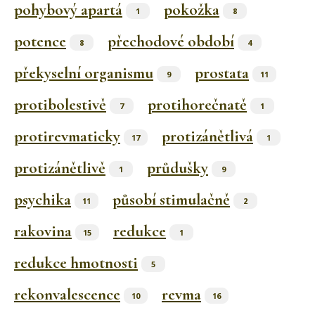
pohybový apartá
pokožka
1
8
potence
přechodové období
8
4
překyselní organismu
prostata
9
11
protibolestivě
protihorečnatě
7
1
protirevmaticky
protizánětlivá
17
1
protizánětlivě
průdušky
1
9
psychika
působí stimulačně
11
2
rakovina
redukce
15
1
redukce hmotnosti
5
rekonvalescence
revma
10
16