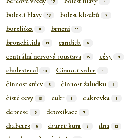
bércové vředy
bolest hlavy
17
4
bolesti hlavy
bolest kloubů
13
7
borelióza
brnění
9
11
bronchitida
candida
13
6
centrální nervová soustava
cévy
15
9
cholesterol
Činnost srdce
14
1
činnost střev
činnost žaludku
5
1
čisté cévy
cukr
cukrovka
13
8
8
deprese
detoxikace
15
7
diabetes
diuretikum
dna
6
8
12