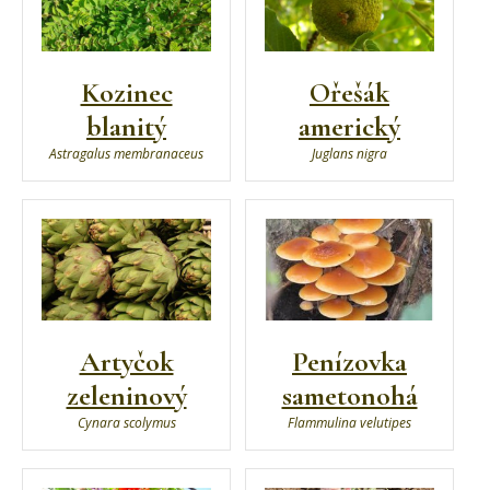
Kozinec
Ořešák
blanitý
americký
Astragalus membranaceus
Juglans nigra
Artyčok
Penízovka
zeleninový
sametonohá
Cynara scolymus
Flammulina velutipes