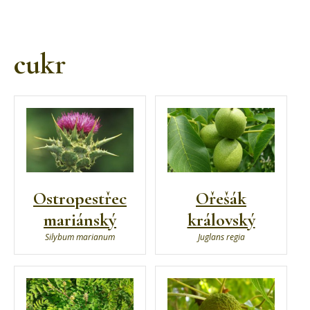
cukr
Ostropestřec
Ořešák
mariánský
královský
Silybum marianum
Juglans regia