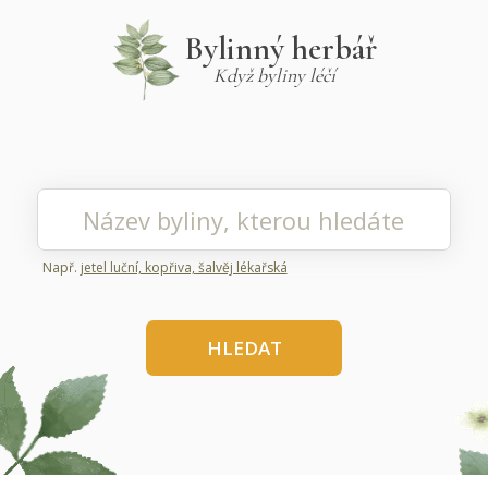
Bylinný herbář
Když byliny léčí
Např.
jetel luční, kopřiva, šalvěj lékařská
HLEDAT