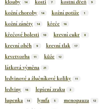
klouby
kosti
kostní dřeň
14
7
9
kožní choroby
kožní potíže
14
1
kožní záněty
křeče
14
16
křečové bolesti
krevní cukr
10
8
krevní oběh
krevní tlak
9
17
krvetvorba
kůže
11
12
látková výměna
21
ledvinové a žlučníkové koliky
11
ledviny
lepšení zraku
16
3
lupenka
lymfa
menopauza
14
5
12