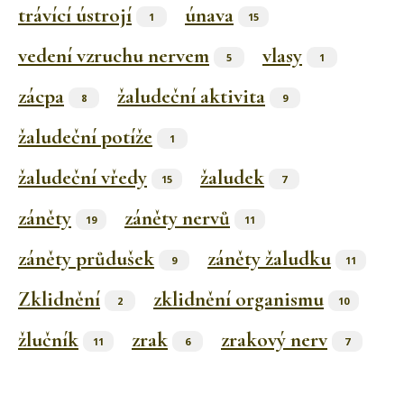
trávící ústrojí
únava
1
15
vedení vzruchu nervem
vlasy
5
1
zácpa
žaludeční aktivita
8
9
žaludeční potíže
1
žaludeční vředy
žaludek
15
7
záněty
záněty nervů
19
11
záněty průdušek
záněty žaludku
9
11
Zklidnění
zklidnění organismu
2
10
žlučník
zrak
zrakový nerv
11
6
7