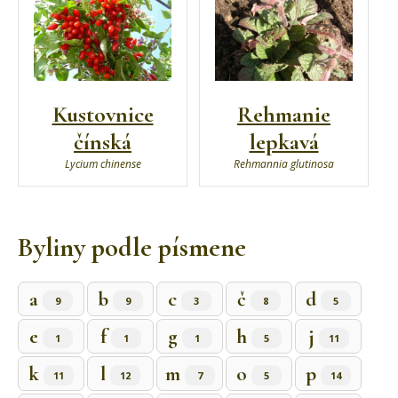
Kustovnice
Rehmanie
čínská
lepkavá
Lycium chinense
Rehmannia glutinosa
Byliny podle písmene
a
b
c
č
d
9
9
3
8
5
e
f
g
h
j
1
1
1
5
11
k
l
m
o
p
11
12
7
5
14