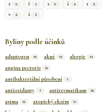
r
ř
s
š
t
5
2
5
4
8
v
ž
6
4
Byliny podle účinků
adaptogen
akné
alergie
10
13
14
angina pectoris
15
antibakteriální působení
1
antioxidanty
antirevmatikum
7
20
astma
atopický ekzém
15
11