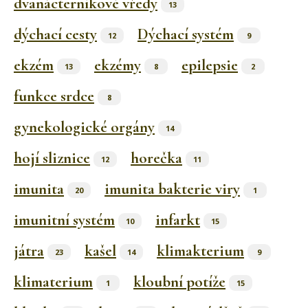
dvanácterníkové vředy
13
dýchací cesty
Dýchací systém
12
9
ekzém
ekzémy
epilepsie
13
8
2
funkce srdce
8
gynekologické orgány
14
hojí sliznice
horečka
12
11
imunita
imunita bakterie viry
20
1
imunitní systém
infarkt
10
15
játra
kašel
klimakterium
23
14
9
klimaterium
kloubní potíže
1
15