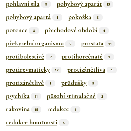
pohlavní síla
pohybový aparát
8
13
pohybový apartá
pokožka
1
8
potence
přechodové období
8
4
překyselní organismu
prostata
9
11
protibolestivě
protihorečnatě
7
1
protirevmaticky
protizánětlivá
17
1
protizánětlivě
průdušky
1
9
psychika
působí stimulačně
11
2
rakovina
redukce
15
1
redukce hmotnosti
5