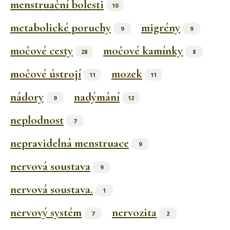
menstruační bolesti
10
metabolické poruchy
migrény
9
9
močové cesty
močové kamínky
28
8
močové ústrojí
mozek
11
11
nádory
nadýmání
9
12
neplodnost
7
nepravidelná menstruace
9
nervová soustava
9
nervová soustava.
1
nervový systém
nervozita
7
2