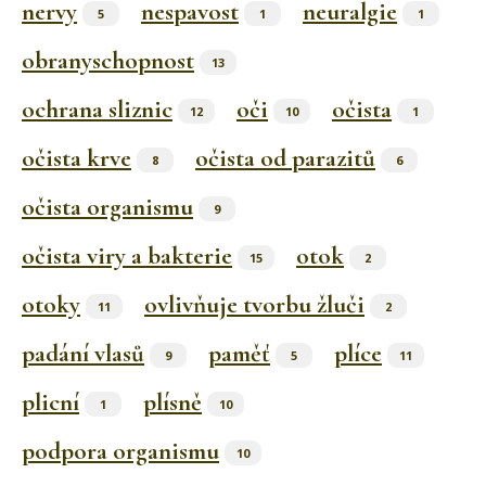
nervy
nespavost
neuralgie
5
1
1
obranyschopnost
13
ochrana sliznic
oči
očista
12
10
1
očista krve
očista od parazitů
8
6
očista organismu
9
očista viry a bakterie
otok
15
2
otoky
ovlivňuje tvorbu žluči
11
2
padání vlasů
paměť
plíce
9
5
11
plicní
plísně
1
10
podpora organismu
10