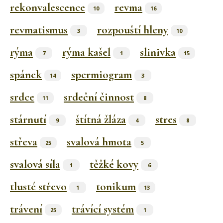
rekonvalescence
revma
10
16
revmatismus
rozpouští hleny
3
10
rýma
rýma kašel
slinivka
7
1
15
spánek
spermiogram
14
3
srdce
srdeční činnost
11
8
stárnutí
štítná žláza
stres
9
4
8
střeva
svalová hmota
25
5
svalová síla
těžké kovy
1
6
tlusté střevo
tonikum
1
13
trávení
trávící systém
25
1