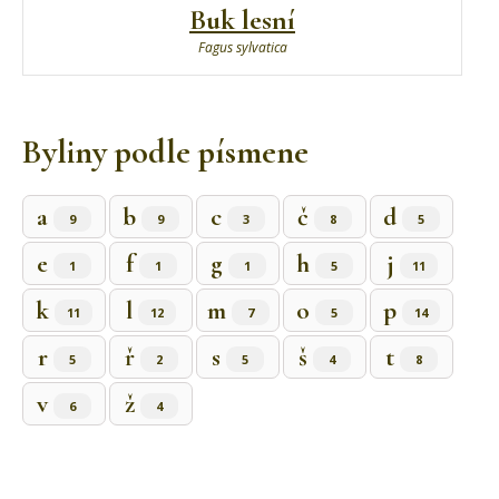
Buk lesní
Fagus sylvatica
Byliny podle písmene
a
b
c
č
d
9
9
3
8
5
e
f
g
h
j
1
1
1
5
11
k
l
m
o
p
11
12
7
5
14
r
ř
s
š
t
5
2
5
4
8
v
ž
6
4