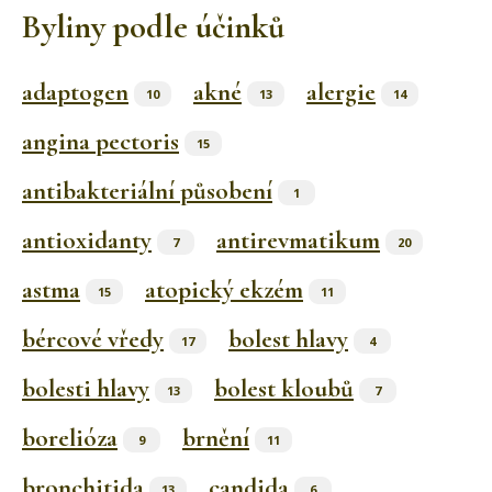
Byliny podle účinků
adaptogen
akné
alergie
10
13
14
angina pectoris
15
antibakteriální působení
1
antioxidanty
antirevmatikum
7
20
astma
atopický ekzém
15
11
bércové vředy
bolest hlavy
17
4
bolesti hlavy
bolest kloubů
13
7
borelióza
brnění
9
11
bronchitida
candida
13
6