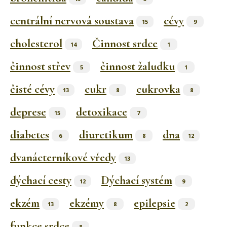
centrální nervová soustava
cévy
15
9
cholesterol
Činnost srdce
14
1
činnost střev
činnost žaludku
5
1
čisté cévy
cukr
cukrovka
13
8
8
deprese
detoxikace
15
7
diabetes
diuretikum
dna
6
8
12
dvanácterníkové vředy
13
dýchací cesty
Dýchací systém
12
9
ekzém
ekzémy
epilepsie
13
8
2
funkce srdce
8