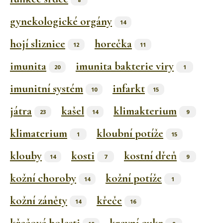
gynekologické orgány
14
hojí sliznice
horečka
12
11
imunita
imunita bakterie viry
20
1
imunitní systém
infarkt
10
15
játra
kašel
klimakterium
23
14
9
klimaterium
kloubní potíže
1
15
klouby
kosti
kostní dřeň
14
7
9
kožní choroby
kožní potíže
14
1
kožní záněty
křeče
14
16