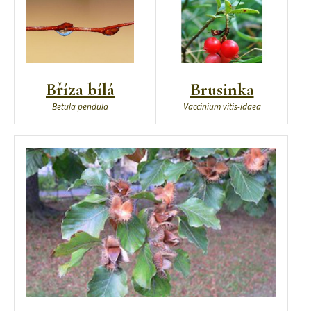
Bříza bílá
Brusinka
Betula pendula
Vaccinium vitis-idaea