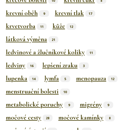
křečové bolesti
krevní cukr
10
8
krevní oběh
krevní tlak
9
17
krvetvorba
kůže
11
12
látková výměna
21
ledvinové a žlučníkové koliky
11
ledviny
lepšení zraku
16
3
lupenka
lymfa
menopauza
14
5
12
menstruační bolesti
10
metabolické poruchy
migrény
9
9
močové cesty
močové kamínky
28
8