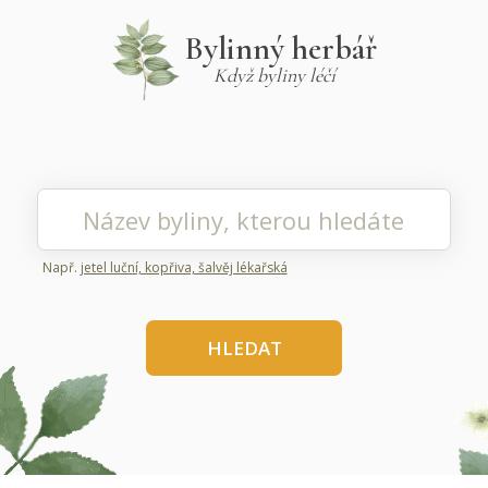
Bylinný herbář
Když byliny léčí
Např.
jetel luční, kopřiva, šalvěj lékařská
HLEDAT