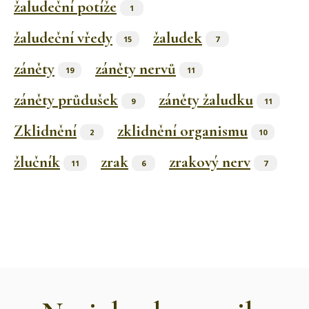
žaludeční potíže
1
žaludeční vředy
žaludek
15
7
záněty
záněty nervů
19
11
záněty průdušek
záněty žaludku
9
11
Zklidnění
zklidnění organismu
2
10
žlučník
zrak
zrakový nerv
11
6
7