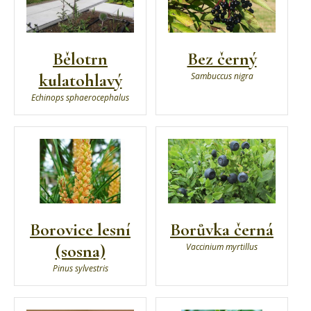
Bělotrn
Bez černý
kulatohlavý
Sambuccus nigra
Echinops sphaerocephalus
Borovice lesní
Borůvka černá
(sosna)
Vaccinium myrtillus
Pinus sylvestris