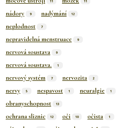
močové ústrojí
mozek
11
11
nádory
nadýmání
9
12
neplodnost
7
nepravidelná menstruace
9
nervová soustava
9
nervová soustava.
1
nervový systém
nervozita
7
2
nervy
nespavost
neuralgie
5
1
1
obranyschopnost
13
ochrana sliznic
oči
očista
12
10
1