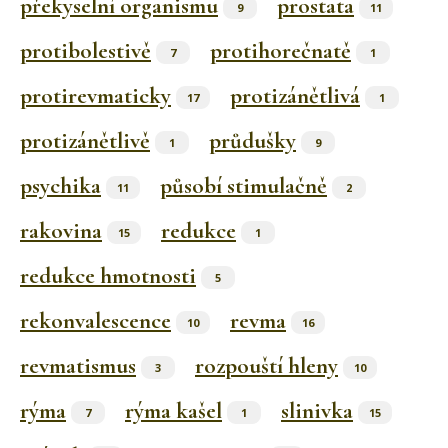
překyselní organismu
prostata
9
11
protibolestivě
protihorečnatě
7
1
protirevmaticky
protizánětlivá
17
1
protizánětlivě
průdušky
1
9
psychika
působí stimulačně
11
2
rakovina
redukce
15
1
redukce hmotnosti
5
rekonvalescence
revma
10
16
revmatismus
rozpouští hleny
3
10
rýma
rýma kašel
slinivka
7
1
15