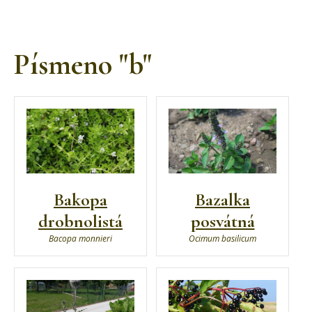
Písmeno "b"
Bakopa
Bazalka
drobnolistá
posvátná
Bacopa monnieri
Ocimum basilicum