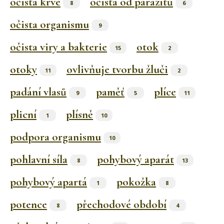
očista krve
očista od parazitů
8
6
očista organismu
9
očista viry a bakterie
otok
15
2
otoky
ovlivňuje tvorbu žluči
11
2
padání vlasů
paměť
plíce
9
5
11
plicní
plísně
1
10
podpora organismu
10
pohlavní síla
pohybový aparát
8
13
pohybový apartá
pokožka
1
8
potence
přechodové období
8
4