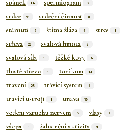
spánek
spermiogram
14
3
srdce
srdeční činnost
11
8
stárnutí
štítná žláza
stres
9
4
8
střeva
svalová hmota
25
5
svalová síla
těžké kovy
1
6
tlusté střevo
tonikum
1
13
trávení
trávící systém
25
1
trávící ústrojí
únava
1
15
vedení vzruchu nervem
vlasy
5
1
zácpa
žaludeční aktivita
8
9