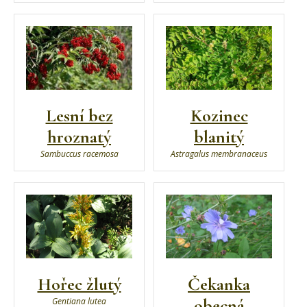
Lesní bez
Kozinec
hroznatý
blanitý
Sambuccus racemosa
Astragalus membranaceus
Hořec žlutý
Čekanka
obecná
Gentiana lutea