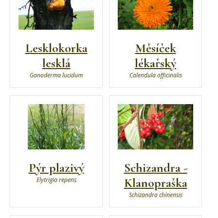
Lesklokorka
Měsíček
lesklá
lékařský
Ganoderma lucidum
Calendula officinalis
Pýr plazivý
Schizandra -
Klanopraška
Elytrigia repens
Schizandra chinensis