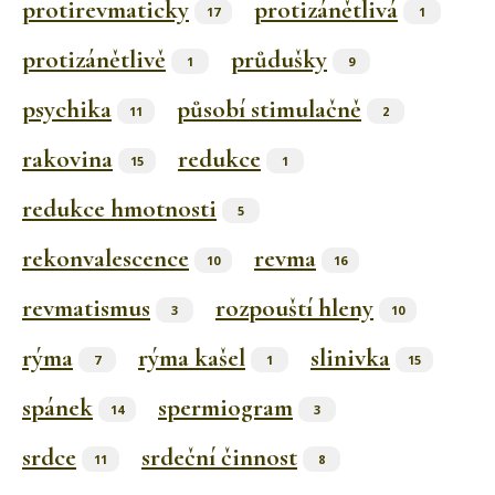
protirevmaticky
protizánětlivá
17
1
protizánětlivě
průdušky
1
9
psychika
působí stimulačně
11
2
rakovina
redukce
15
1
redukce hmotnosti
5
rekonvalescence
revma
10
16
revmatismus
rozpouští hleny
3
10
rýma
rýma kašel
slinivka
7
1
15
spánek
spermiogram
14
3
srdce
srdeční činnost
11
8