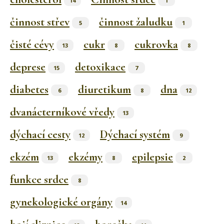
14
1
činnost střev
činnost žaludku
5
1
čisté cévy
cukr
cukrovka
13
8
8
deprese
detoxikace
15
7
diabetes
diuretikum
dna
6
8
12
dvanácterníkové vředy
13
dýchací cesty
Dýchací systém
12
9
ekzém
ekzémy
epilepsie
13
8
2
funkce srdce
8
gynekologické orgány
14