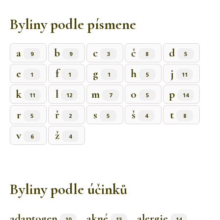
Byliny podle písmene
a
b
c
č
d
9
9
3
8
5
e
f
g
h
j
1
1
1
5
11
k
l
m
o
p
11
12
7
5
14
r
ř
s
š
t
5
2
5
4
8
v
ž
6
4
Byliny podle účinků
adaptogen
akné
alergie
10
13
14