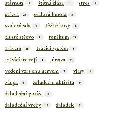
stárnutí
štítná žláza
stres
9
4
8
střeva
svalová hmota
25
5
svalová síla
těžké kovy
1
6
tlusté střevo
tonikum
1
13
trávení
trávící systém
25
1
trávící ústrojí
únava
1
15
vedení vzruchu nervem
vlasy
5
1
zácpa
žaludeční aktivita
8
9
žaludeční potíže
1
žaludeční vředy
žaludek
15
7