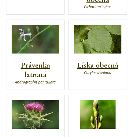
Cichorium itybus
Právenka
Líska obecná
latnatá
Corylus avellana
Andrographis paniculata