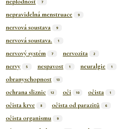
neplodnost
7
nepravidelná menstruace
9
nervová soustava
9
nervová soustava.
1
nervový systém
nervozita
7
2
nervy
nespavost
neuralgie
5
1
1
obranyschopnost
13
ochrana sliznic
oči
očista
12
10
1
očista krve
očista od parazitů
8
6
očista organismu
9