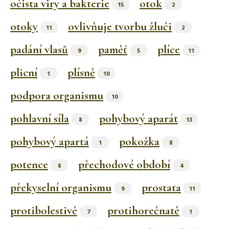
očista viry a bakterie
otok
15
2
otoky
ovlivňuje tvorbu žluči
11
2
padání vlasů
paměť
plíce
9
5
11
plicní
plísně
1
10
podpora organismu
10
pohlavní síla
pohybový aparát
8
13
pohybový apartá
pokožka
1
8
potence
přechodové období
8
4
překyselní organismu
prostata
9
11
protibolestivě
protihorečnatě
7
1