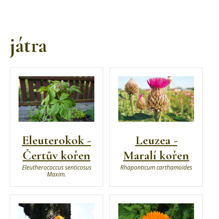
játra
Eleuterokok -
Leuzea -
Čertův kořen
Maralí kořen
Eleutherococcus senticosus
Rhaponticum carthamoides
Maxim.