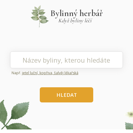
Bylinný herbář
Když byliny léčí
Např.
jetel luční, kopřiva, šalvěj lékařská
HLEDAT