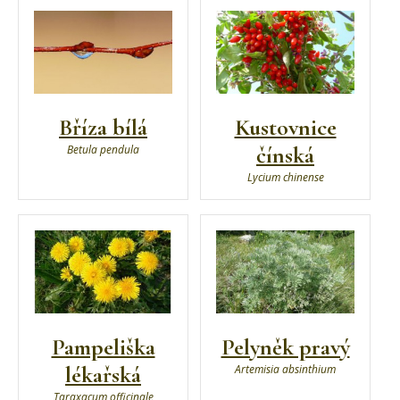
Bříza bílá
Kustovnice
čínská
Betula pendula
Lycium chinense
Pampeliška
Pelyněk pravý
lékařská
Artemisia absinthium
Taraxacum officinale