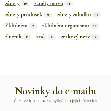
záněty
záněty nervů
19
11
záněty průdušek
záněty žaludku
9
11
Zklidnění
zklidnění organismu
2
10
žlučník
zrak
zrakový nerv
11
6
7
Novinky do e-mailu
Čerstvé informace o bylinách a jejich účincích