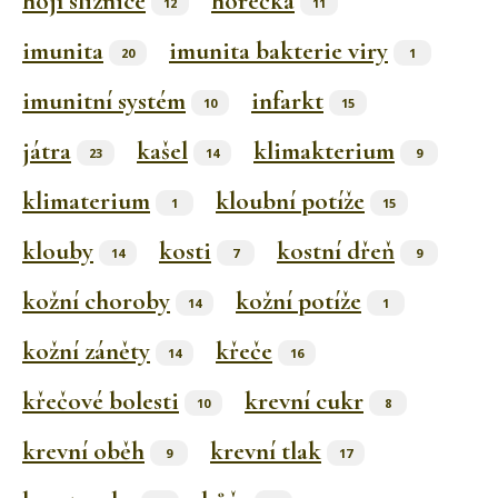
hojí sliznice
horečka
12
11
imunita
imunita bakterie viry
20
1
imunitní systém
infarkt
10
15
játra
kašel
klimakterium
23
14
9
klimaterium
kloubní potíže
1
15
klouby
kosti
kostní dřeň
14
7
9
kožní choroby
kožní potíže
14
1
kožní záněty
křeče
14
16
křečové bolesti
krevní cukr
10
8
krevní oběh
krevní tlak
9
17