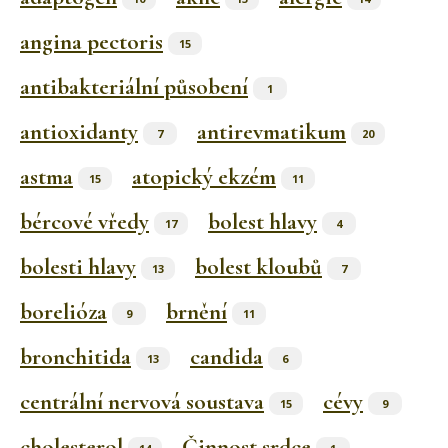
angina pectoris
15
antibakteriální působení
1
antioxidanty
antirevmatikum
7
20
astma
atopický ekzém
15
11
bércové vředy
bolest hlavy
17
4
bolesti hlavy
bolest kloubů
13
7
borelióza
brnění
9
11
bronchitida
candida
13
6
centrální nervová soustava
cévy
15
9
cholesterol
Činnost srdce