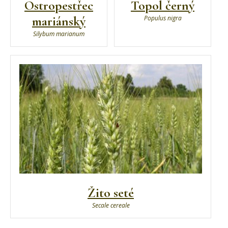
Ostropestřec
Topol černý
mariánský
Populus nigra
Silybum marianum
Žito seté
Secale cereale