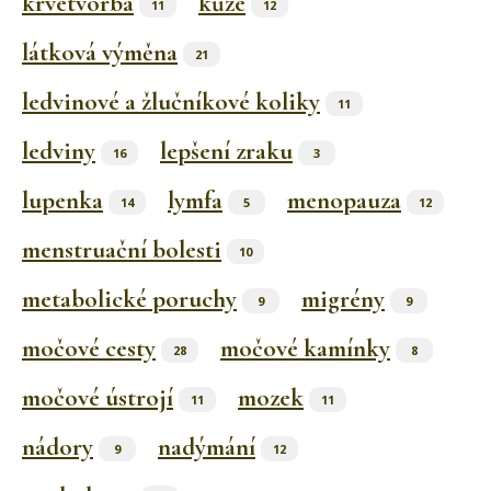
krvetvorba
kůže
11
12
látková výměna
21
ledvinové a žlučníkové koliky
11
ledviny
lepšení zraku
16
3
lupenka
lymfa
menopauza
14
5
12
menstruační bolesti
10
metabolické poruchy
migrény
9
9
močové cesty
močové kamínky
28
8
močové ústrojí
mozek
11
11
nádory
nadýmání
9
12