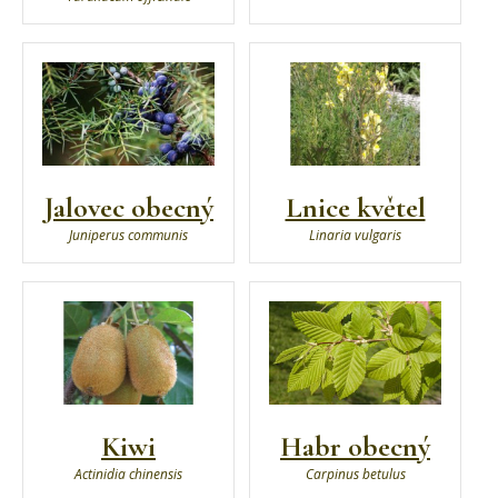
Jalovec obecný
Lnice květel
Juniperus communis
Linaria vulgaris
Kiwi
Habr obecný
Actinidia chinensis
Carpinus betulus