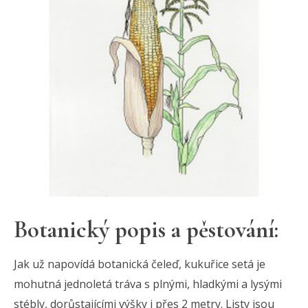
Botanický popis a pěstování:
Jak už napovídá botanická čeleď, kukuřice setá je
mohutná jednoletá tráva s plnými, hladkými a lysými
stébly, dorůstajícími výšky i přes 2 metry. Listy jsou