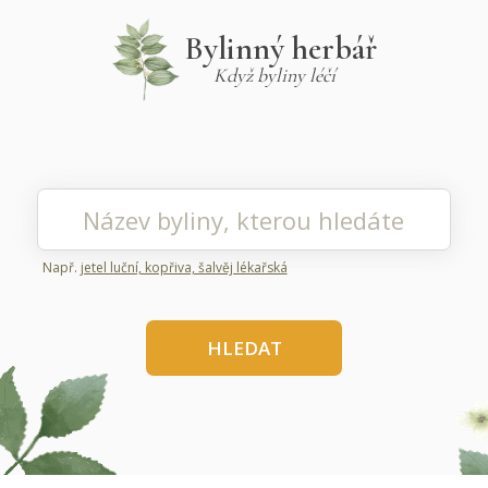
Bylinný herbář
Když byliny léčí
Např.
jetel luční, kopřiva, šalvěj lékařská
HLEDAT