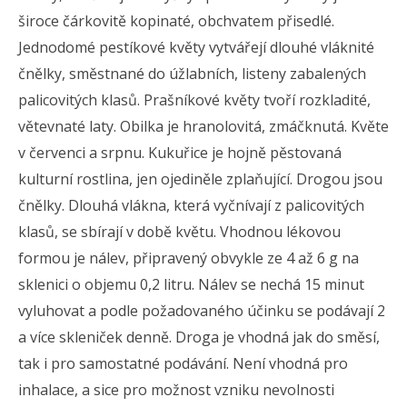
široce čárkovitě kopinaté, obchvatem přisedlé.
Jednodomé pestíkové květy vytvářejí dlouhé vláknité
čnělky, směstnané do úžlabních, listeny zabalených
palicovitých klasů. Prašníkové květy tvoří rozkladité,
větevnaté laty. Obilka je hranolovitá, zmáčknutá. Květe
v červenci a srpnu. Kukuřice je hojně pěstovaná
kulturní rostlina, jen ojediněle zplaňující. Drogou jsou
čnělky. Dlouhá vlákna, která vyčnívají z palicovitých
klasů, se sbírají v době květu. Vhodnou lékovou
formou je nálev, připravený obvykle ze 4 až 6 g na
sklenici o objemu 0,2 litru. Nálev se nechá 15 minut
vyluhovat a podle požadovaného účinku se podávají 2
a více skleniček denně. Droga je vhodná jak do směsí,
tak i pro samostatné podávání. Není vhodná pro
inhalace, a sice pro možnost vzniku nevolnosti