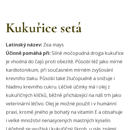
Kukuřice setá
Latinský název:
Zea mays
Účinně pomáhá při:
Silně močopudná droga kukuřice
je vhodná do čajů proti obezitě. Působí též jako mírné
kardiotonikum, při současném mírném zvyšování
krevního tlaku. Působí také žlučopudně a snižuje i
hladinu krevního cukru. Léčivé účinky má i olej z
kukuřičných klíčků, běžně přicházející na náš trh jako
veterinární léčivo. Olej je možné použít i v humánní
praxi, kromě jiného je bohatý na vitamín E a obsahuje
i velké množství nenasycených mastných kyselin.
Léčebně se využívá i kukuřičný škrob, u nás známý